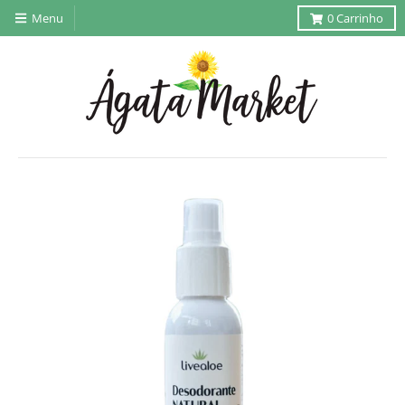
Menu
0
Carrinho