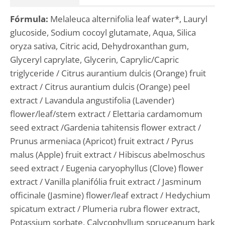
Fórmula:
Melaleuca alternifolia leaf water*, Lauryl
glucoside, Sodium cocoyl glutamate, Aqua, Silica
oryza sativa, Citric acid, Dehydroxanthan gum,
Glyceryl caprylate, Glycerin, Caprylic/Capric
triglyceride / Citrus aurantium dulcis (Orange) fruit
extract / Citrus aurantium dulcis (Orange) peel
extract / Lavandula angustifolia (Lavender)
flower/leaf/stem extract / Elettaria cardamomum
seed extract /Gardenia tahitensis flower extract /
Prunus armeniaca (Apricot) fruit extract / Pyrus
malus (Apple) fruit extract / Hibiscus abelmoschus
seed extract / Eugenia caryophyllus (Clove) flower
extract / Vanilla planifólia fruit extract / Jasminum
officinale (Jasmine) flower/leaf extract / Hedychium
spicatum extract / Plumeria rubra flower extract,
Potassium sorbate, Calycophyllum spruceanum bark