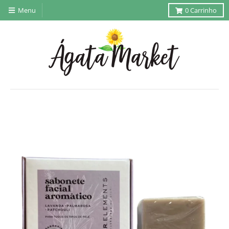
Menu
0
Carrinho